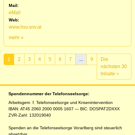
Mail:
eMail
Web:
www.hsv.snv.at
mehr »
1
2
3
4
5
6
7
...
9
Die
nächsten 30
(aktuell)
Inhalte
>
Spendennummer der Telefonseelsorge:
Arbeitsgem. f. Telefonseelsorge und Krisenintervention
IBAN: AT45 2060 2000 0005 1607 — BIC: DOSPAT2DXXX
ZVR-Zahl: 132019040
Spenden an die Telefonseelsorge Vorarlberg sind steuerlich
absetzbar