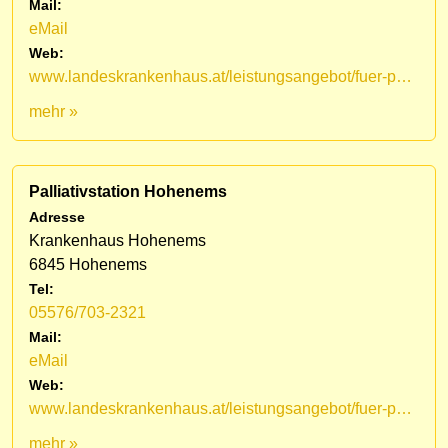
Mail:
eMail
Web:
www.landeskrankenhaus.at/leistungsangebot/fuer-patienten/medizinische-fachbereiche/lkh-hohenems/palliativstation/mobiles-palliativteam-vorarlberg
mehr »
Palliativstation Hohenems
Adresse
Krankenhaus Hohenems
6845 Hohenems
Tel:
05576/703-2321
Mail:
eMail
Web:
www.landeskrankenhaus.at/leistungsangebot/fuer-patienten/medizinische-fachbereiche/lkh-hohenems/palliativstation
mehr »