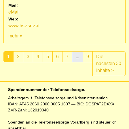
Mail:
eMail
Web:
www.hsv.snv.at
mehr »
1
2
3
4
5
6
7
...
9
Die
nächsten 30
(aktuell)
Inhalte
>
Spendennummer der Telefonseelsorge:
Arbeitsgem. f. Telefonseelsorge und Krisenintervention
IBAN: AT45 2060 2000 0005 1607 — BIC: DOSPAT2DXXX
ZVR-Zahl: 132019040
Spenden an die Telefonseelsorge Vorarlberg sind steuerlich
absetzbar