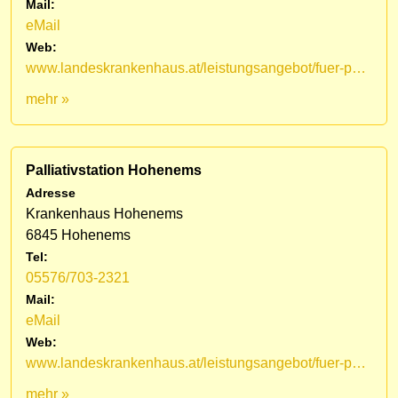
Mail:
eMail
Web:
www.landeskrankenhaus.at/leistungsangebot/fuer-patienten/medizinische-fachbereiche/lkh-hohenems/palliativstation/mobiles-palliativteam-vorarlberg
mehr »
Palliativstation Hohenems
Adresse
Krankenhaus Hohenems
6845 Hohenems
Tel:
05576/703-2321
Mail:
eMail
Web:
www.landeskrankenhaus.at/leistungsangebot/fuer-patienten/medizinische-fachbereiche/lkh-hohenems/palliativstation
mehr »