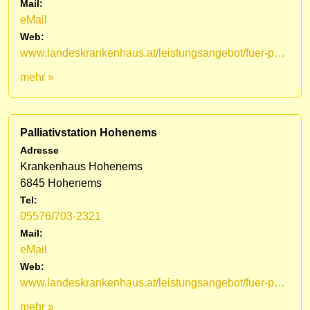
Mail:
eMail
Web:
www.landeskrankenhaus.at/leistungsangebot/fuer-patienten/medizinische-fachbereiche/lkh-hohenems/palliativstation/mobiles-palliativteam-vorarlberg
mehr »
Palliativstation Hohenems
Adresse
Krankenhaus Hohenems
6845 Hohenems
Tel:
05576/703-2321
Mail:
eMail
Web:
www.landeskrankenhaus.at/leistungsangebot/fuer-patienten/medizinische-fachbereiche/lkh-hohenems/palliativstation
mehr »