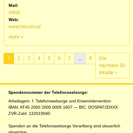
Mail:
eMail
Web:
www.hsv.snv.at
mehr »
1
2
3
4
5
6
7
...
9
Die
nächsten 30
(aktuell)
Inhalte
>
Spendennummer der Telefonseelsorge:
Arbeitsgem. f. Telefonseelsorge und Krisenintervention
IBAN: AT45 2060 2000 0005 1607 — BIC: DOSPAT2DXXX
ZVR-Zahl: 132019040
Spenden an die Telefonseelsorge Vorarlberg sind steuerlich
absetzbar