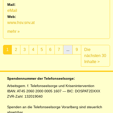
Mail:
eMail
Web:
www.hsv.snv.at
mehr »
1
2
3
4
5
6
7
...
9
Die
nächsten 30
(aktuell)
Inhalte
>
Spendennummer der Telefonseelsorge:
Arbeitsgem. f. Telefonseelsorge und Krisenintervention
IBAN: AT45 2060 2000 0005 1607 — BIC: DOSPAT2DXXX
ZVR-Zahl: 132019040
Spenden an die Telefonseelsorge Vorarlberg sind steuerlich
absetzbar