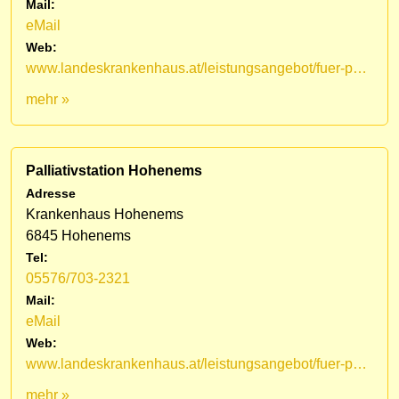
Mail:
eMail
Web:
www.landeskrankenhaus.at/leistungsangebot/fuer-patienten/medizinische-fachbereiche/lkh-hohenems/palliativstation/mobiles-palliativteam-vorarlberg
mehr »
Palliativstation Hohenems
Adresse
Krankenhaus Hohenems
6845 Hohenems
Tel:
05576/703-2321
Mail:
eMail
Web:
www.landeskrankenhaus.at/leistungsangebot/fuer-patienten/medizinische-fachbereiche/lkh-hohenems/palliativstation
mehr »