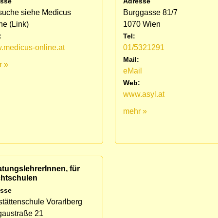
sse
Adresse
suche siehe Medicus
Burggasse 81/7
ne (Link)
1070 Wien
:
Tel:
medicus-online.at
01/5321291
Mail:
r »
eMail
Web:
www.asyl.at
mehr »
tungslehrerInnen, für
chtschulen
sse
stättenschule Vorarlberg
gaustraße 21