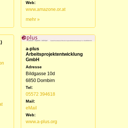
Web:
www.amazone.or.at
mehr »
)
a-plus
Arbeitsprojektentwicklung
GmbH
on
Adresse
Bildgasse 10d
6850 Dornbirn
Tel:
05572 394618
Mail:
at
eMail
Web:
www.a-plus.org