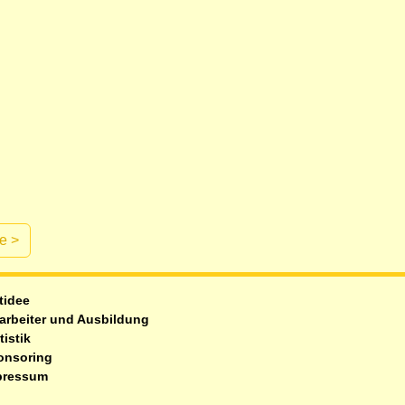
te
>
tidee
arbeiter und Ausbildung
tistik
onsoring
pressum