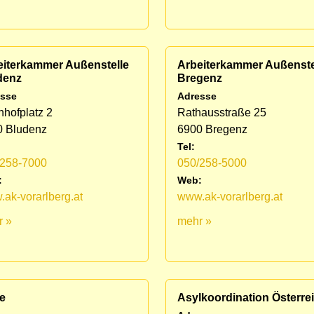
eiterkammer Außenstelle
Arbeiterkammer Außenste
denz
Bregenz
sse
Adresse
hofplatz 2
Rathausstraße 25
0 Bludenz
6900 Bregenz
Tel:
/258-7000
050/258-5000
:
Web:
ak-vorarlberg.at
www.ak-vorarlberg.at
r »
mehr »
e
Asylkoordination Österre