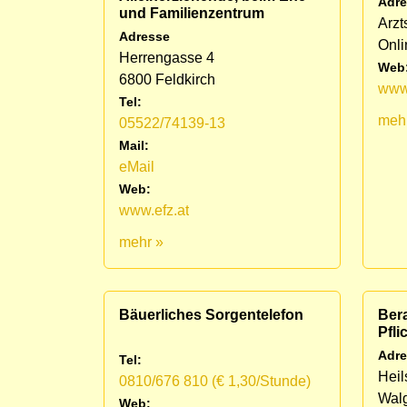
Adre
und Familienzentrum
Arzt
Adresse
Onli
Herrengasse 4
Web
6800 Feldkirch
www.
Tel:
meh
05522/74139-13
Mail:
eMail
Web:
www.efz.at
mehr »
Bäuerliches Sorgentelefon
Bera
Pfli
Adre
Tel:
Heil
0810/676 810 (€ 1,30/Stunde)
Wal
Web: