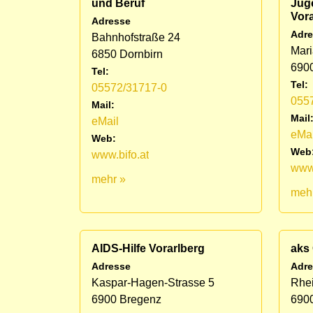
und Beruf
Jug
Vora
Adresse
Adre
Bahnhofstraße 24
Mari
6850 Dornbirn
690
Tel:
Tel:
05572/31717-0
055
Mail:
Mail
eMail
eMai
Web:
Web
www.bifo.at
www.
mehr »
meh
AIDS-Hilfe Vorarlberg
aks
Adresse
Adre
Kaspar-Hagen-Strasse 5
Rhei
6900 Bregenz
690