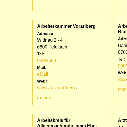
Arbeiterkammer Vorarlberg
Arb
Blu
Adresse
Adre
Widnau 2 - 4
Bahn
6800 Feldkirch
670
Tel:
Tel:
050/258-0
050
Mail:
Web
eMail
www.
Web:
www.ak-vorarlberg.at
meh
mehr »
Arbeitskreis für
Ärzt
Alleinerziehende, beim Ehe-