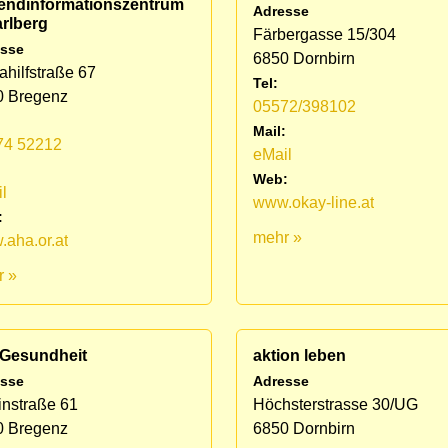
endinformationszentrum
Adresse
rlberg
Färbergasse 15/304
sse
6850 Dornbirn
ahilfstraße 67
Tel:
0 Bregenz
05572/398102
Mail:
74 52212
eMail
:
Web:
l
www.okay-line.at
:
mehr »
aha.or.at
r »
 Gesundheit
aktion leben
sse
Adresse
nstraße 61
Höchsterstrasse 30/UG
0 Bregenz
6850 Dornbirn