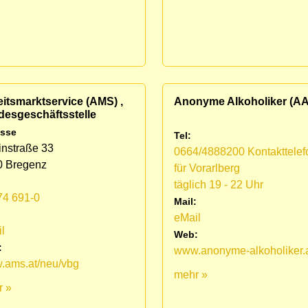
itsmarktservice (AMS) ,
Anonyme Alkoholiker (AA
desgeschäftsstelle
sse
Tel:
nstraße 33
0664/4888200 Kontakttelef
0 Bregenz
für Vorarlberg
täglich 19 - 22 Uhr
74 691-0
Mail:
:
eMail
l
Web:
:
www.anonyme-alkoholiker.
.ams.at/neu/vbg
mehr »
r »