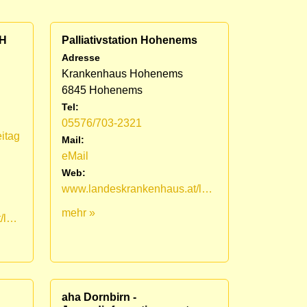
KH
Palliativstation Hohenems
Adresse
Krankenhaus Hohenems
6845 Hohenems
Tel:
05576/703-2321
itag
Mail:
eMail
Web:
www.landeskrankenhaus.at/leistungsangebot/fuer-patienten/medizinische-fachbereiche/lkh-hohenems/palliativstation
mehr »
www.landeskrankenhaus.at/leistungsangebot/fuer-patienten/medizinische-fachbereiche/lkh-hohenems/palliativstation/mobiles-palliativteam-vorarlberg
aha Dornbirn -