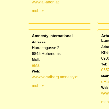
www.al-anon.at
mehr »
Amnesty International
Arbe
Lan
Adresse
Adre
Harrachgasse 2
Rhei
6845 Hohenems
690
Mail:
Tel:
eMail
055
Web:
Mail
www.vorarlberg.amnesty.at
eMai
mehr »
Web
www
meh