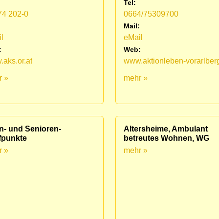
Tel:
74 202-0
0664/75309700
:
Mail:
l
eMail
:
Web:
aks.or.at
www.aktionleben-vorarlberg
r »
mehr »
n- und Senioren-
Altersheime, Ambulant
fpunkte
betreutes Wohnen, WG
r »
mehr »