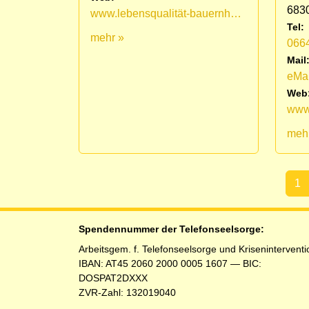
683
www.lebensqualität-bauernhof.at
Tel:
mehr »
066
Mail
eMai
Web
www.
meh
1
(aktu
Spendennummer der Telefonseelsorge:
Arbeitsgem. f. Telefonseelsorge und Kriseninterventi
IBAN: AT45 2060 2000 0005 1607 — BIC:
DOSPAT2DXXX
ZVR-Zahl: 132019040