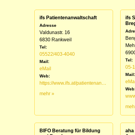
ifs Patientenanwaltschaft
ifs
Bre
Adresse
Adre
Valdunastr. 16
Ben
6830 Rankweil
Mehr
Tel:
690
05522/403-4040
Tel:
Mail:
05-
eMail
Mail
Web:
eMai
https://www.ifs.at/patientenanwaltschaft.html
Web
mehr »
meh
BIFO Beratung für Bildung
aha