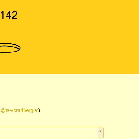
e@ts-vorarlberg.at
)