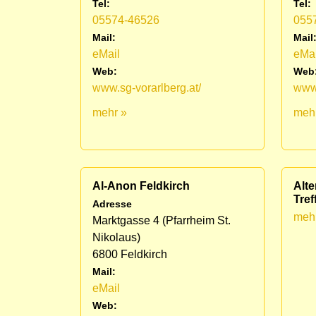
Tel:
Tel:
05574-46526
055
Mail:
Mail
eMail
eMai
Web:
Web
www.sg-vorarlberg.at/
www.
mehr »
meh
Al-Anon Feldkirch
Alte
Tref
Adresse
meh
Marktgasse 4 (Pfarrheim St.
Nikolaus)
6800 Feldkirch
Mail:
eMail
Web: