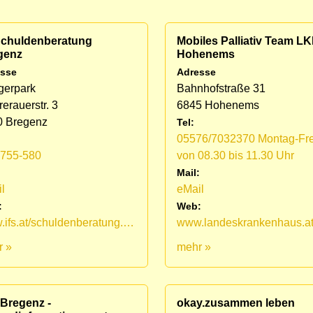
 Schuldenberatung
Mobiles Palliativ Team L
genz
Hohenems
sse
Adresse
gerpark
Bahnhofstraße 31
erauerstr. 3
6845 Hohenems
0 Bregenz
Tel:
05576/7032370 Montag-Fre
1755-580
von 08.30 bis 11.30 Uhr
:
Mail:
l
eMail
:
Web:
www.ifs.at/schuldenberatung.html
r »
mehr »
 Bregenz -
okay.zusammen leben