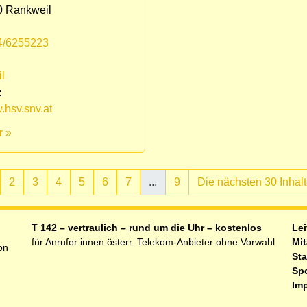
0 Rankweil
4/6255223
:
l
:
hsv.snv.at
r »
2
3
4
5
6
7
...
9
Die nächsten 30 Inhal
ell)
T 142 – vertraulich – rund um die Uhr – kostenlos
Lei
für Anrufer:innen österr. Telekom-Anbieter ohne Vorwahl
Mit
on
Sta
Sp
Im