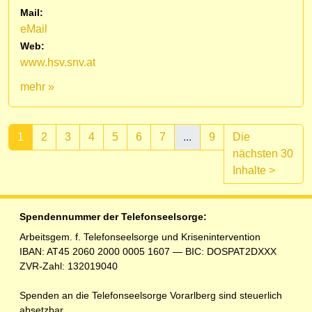
Mail:
eMail
Web:
www.hsv.snv.at
mehr »
1
2
3
4
5
6
7
...
9
Die
nächsten 30
(aktuell)
Inhalte
>
Spendennummer der Telefonseelsorge:
Arbeitsgem. f. Telefonseelsorge und Krisenintervention
IBAN: AT45 2060 2000 0005 1607 — BIC: DOSPAT2DXXX
ZVR-Zahl: 132019040
Spenden an die Telefonseelsorge Vorarlberg sind steuerlich
absetzbar