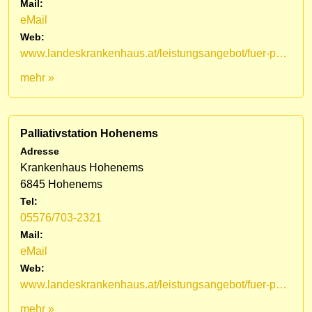
Mail:
eMail
Web:
www.landeskrankenhaus.at/leistungsangebot/fuer-patienten/medizinische-fachbereiche/lkh-hohenems/palliativstation/mobiles-palliativteam-vorarlberg
mehr »
Palliativstation Hohenems
Adresse
Krankenhaus Hohenems
6845 Hohenems
Tel:
05576/703-2321
Mail:
eMail
Web:
www.landeskrankenhaus.at/leistungsangebot/fuer-patienten/medizinische-fachbereiche/lkh-hohenems/palliativstation
mehr »