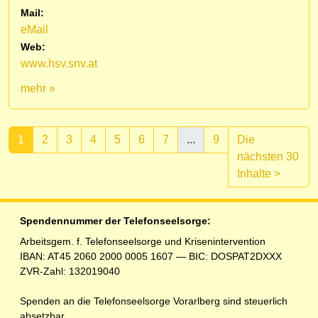
Mail:
eMail
Web:
www.hsv.snv.at
mehr »
1
2
3
4
5
6
7
...
9
Die
nächsten 30
(aktuell)
Inhalte
>
Spendennummer der Telefonseelsorge:
Arbeitsgem. f. Telefonseelsorge und Krisenintervention
IBAN: AT45 2060 2000 0005 1607 — BIC: DOSPAT2DXXX
ZVR-Zahl: 132019040
Spenden an die Telefonseelsorge Vorarlberg sind steuerlich
absetzbar