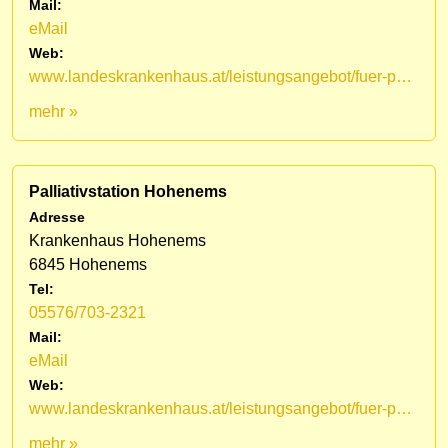
Mail:
eMail
Web:
www.landeskrankenhaus.at/leistungsangebot/fuer-patienten/medizinische-fachbereiche/lkh-hohenems/palliativstation/mobiles-palliativteam-vorarlberg
mehr »
Palliativstation Hohenems
Adresse
Krankenhaus Hohenems
6845 Hohenems
Tel:
05576/703-2321
Mail:
eMail
Web:
www.landeskrankenhaus.at/leistungsangebot/fuer-patienten/medizinische-fachbereiche/lkh-hohenems/palliativstation
mehr »