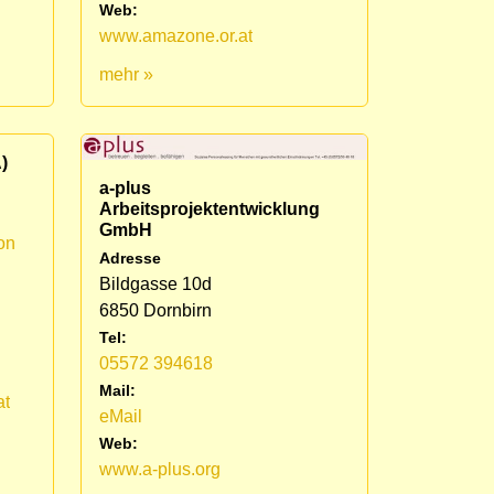
Web:
www.amazone.or.at
mehr »
)
a-plus
Arbeitsprojektentwicklung
GmbH
on
Adresse
Bildgasse 10d
6850 Dornbirn
Tel:
05572 394618
Mail:
at
eMail
Web:
www.a-plus.org