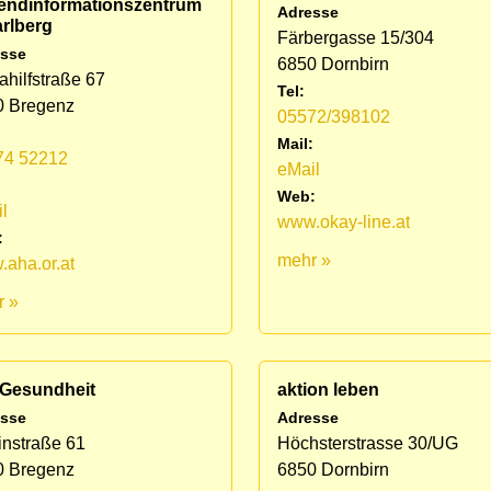
endinformationszentrum
Adresse
rlberg
Färbergasse 15/304
sse
6850 Dornbirn
ahilfstraße 67
Tel:
0 Bregenz
05572/398102
Mail:
74 52212
eMail
:
Web:
l
www.okay-line.at
:
mehr »
aha.or.at
r »
 Gesundheit
aktion leben
sse
Adresse
nstraße 61
Höchsterstrasse 30/UG
0 Bregenz
6850 Dornbirn