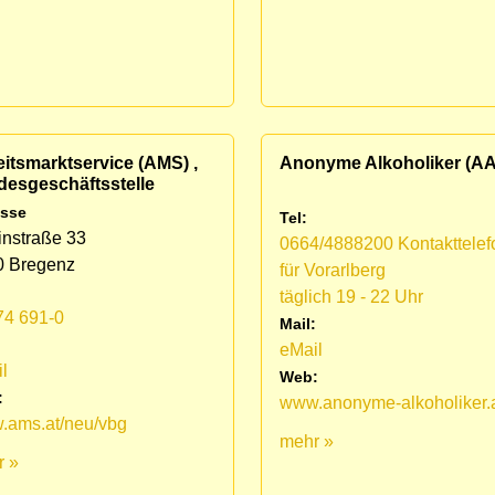
itsmarktservice (AMS) ,
Anonyme Alkoholiker (AA
desgeschäftsstelle
sse
Tel:
nstraße 33
0664/4888200 Kontakttelef
0 Bregenz
für Vorarlberg
täglich 19 - 22 Uhr
74 691-0
Mail:
:
eMail
l
Web:
:
www.anonyme-alkoholiker.
.ams.at/neu/vbg
mehr »
r »