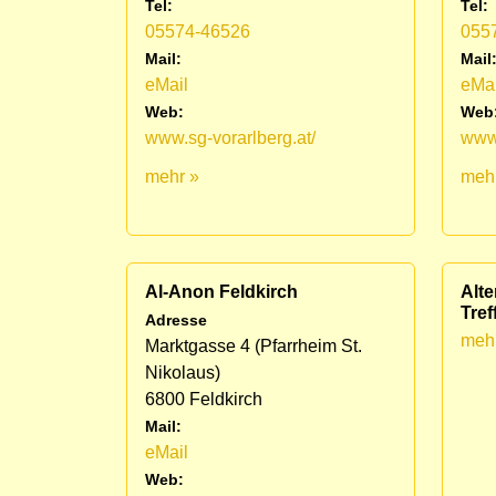
Tel:
Tel:
05574-46526
055
Mail:
Mail
eMail
eMai
Web:
Web
www.sg-vorarlberg.at/
www.
mehr »
meh
Al-Anon Feldkirch
Alte
Tref
Adresse
meh
Marktgasse 4 (Pfarrheim St.
Nikolaus)
6800 Feldkirch
Mail:
eMail
Web: