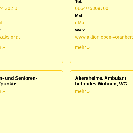
Tel:
74 202-0
0664/75309700
:
Mail:
l
eMail
:
Web:
aks.or.at
www.aktionleben-vorarlberg
r »
mehr »
n- und Senioren-
Altersheime, Ambulant
fpunkte
betreutes Wohnen, WG
r »
mehr »