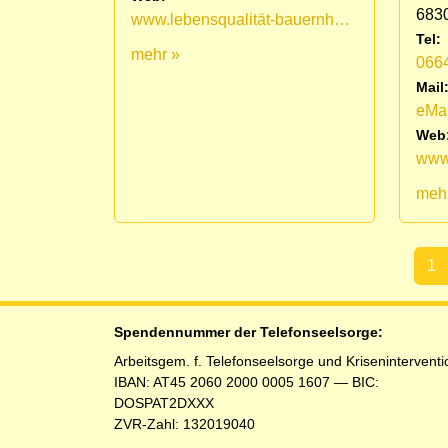
683
www.lebensqualität-bauernhof.at
Tel:
mehr »
066
Mail
eMai
Web
www.
meh
1
(aktu
Spendennummer der Telefonseelsorge:
Arbeitsgem. f. Telefonseelsorge und Kriseninterventi
IBAN: AT45 2060 2000 0005 1607 — BIC:
DOSPAT2DXXX
ZVR-Zahl: 132019040