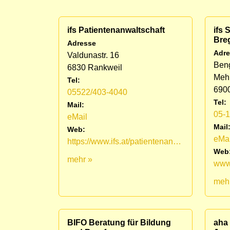
ifs Patientenanwaltschaft
ifs
Bre
Adresse
Adre
Valdunastr. 16
Ben
6830 Rankweil
Mehr
Tel:
690
05522/403-4040
Tel:
Mail:
05-
eMail
Mail
Web:
eMai
https://www.ifs.at/patientenanwaltschaft.html
Web
mehr »
meh
BIFO Beratung für Bildung
aha