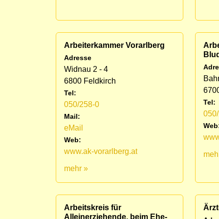
Arbeiterkammer Vorarlberg
Arb
Blu
Adresse
Adre
Widnau 2 - 4
Bahn
6800 Feldkirch
670
Tel:
Tel:
050/258-0
050
Mail:
Web
eMail
www.
Web:
www.ak-vorarlberg.at
meh
mehr »
Arbeitskreis für
Ärzt
Alleinerziehende, beim Ehe-