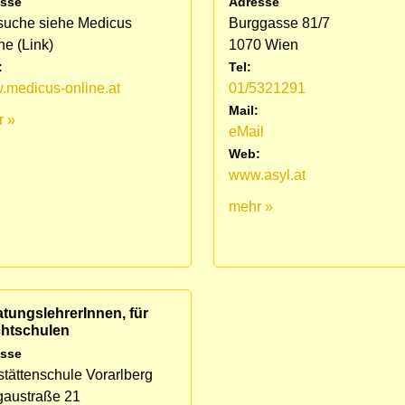
sse
Adresse
suche siehe Medicus
Burggasse 81/7
ne (Link)
1070 Wien
:
Tel:
medicus-online.at
01/5321291
Mail:
r »
eMail
Web:
www.asyl.at
mehr »
tungslehrerInnen, für
chtschulen
sse
stättenschule Vorarlberg
gaustraße 21