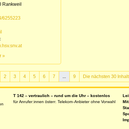
0 Rankweil
4/6255223
:
l
:
hsv.snv.at
r »
2
3
4
5
6
7
...
9
Die nächsten 30 Inhal
ell)
T 142 – vertraulich – rund um die Uhr – kostenlos
Lei
für Anrufer:innen österr. Telekom-Anbieter ohne Vorwahl
Mit
on
Sta
Sp
Im