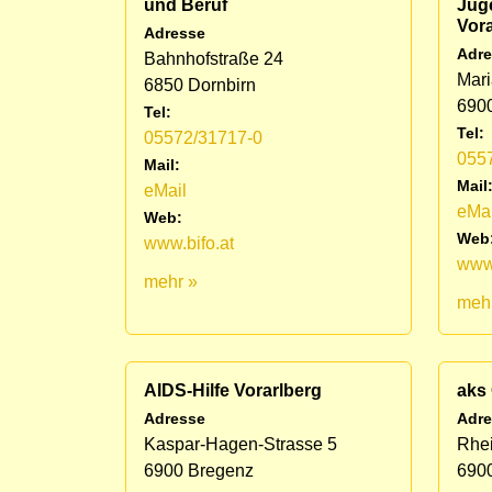
und Beruf
Jug
Vora
Adresse
Adre
Bahnhofstraße 24
Mari
6850 Dornbirn
690
Tel:
Tel:
05572/31717-0
055
Mail:
Mail
eMail
eMai
Web:
Web
www.bifo.at
www.
mehr »
meh
AIDS-Hilfe Vorarlberg
aks
Adresse
Adre
Kaspar-Hagen-Strasse 5
Rhei
6900 Bregenz
690