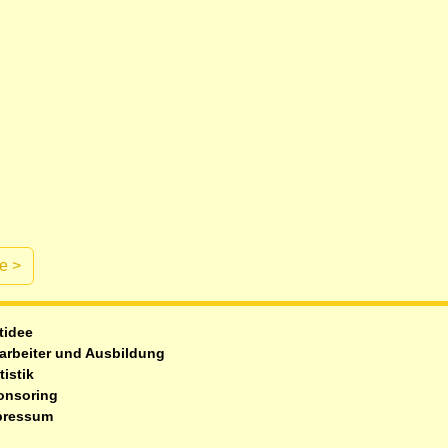
te
>
tidee
arbeiter und Ausbildung
tistik
onsoring
pressum