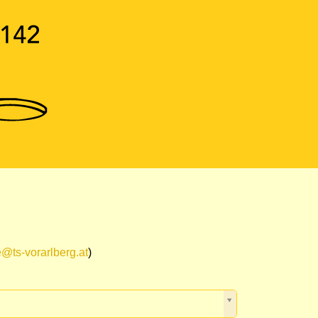
e@ts-vorarlberg.at
)