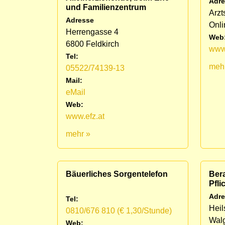
Adre
und Familienzentrum
Arzt
Adresse
Onli
Herrengasse 4
Web
6800 Feldkirch
www.
Tel:
meh
05522/74139-13
Mail:
eMail
Web:
www.efz.at
mehr »
Bäuerliches Sorgentelefon
Bera
Pfli
Adre
Tel:
Heil
0810/676 810 (€ 1,30/Stunde)
Wal
Web: