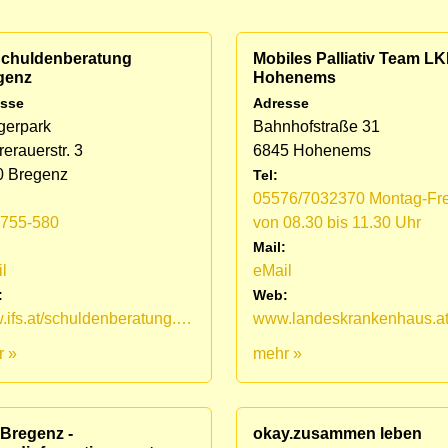
 Schuldenberatung
Mobiles Palliativ Team L
genz
Hohenems
sse
Adresse
gerpark
Bahnhofstraße 31
erauerstr. 3
6845 Hohenems
0 Bregenz
Tel:
05576/7032370 Montag-Fre
1755-580
von 08.30 bis 11.30 Uhr
:
Mail:
l
eMail
:
Web:
www.ifs.at/schuldenberatung.html
r »
mehr »
 Bregenz -
okay.zusammen leben