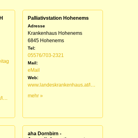
KH
Palliativstation Hohenems
Adresse
Krankenhaus Hohenems
6845 Hohenems
Tel:
05576/703-2321
itag
Mail:
eMail
Web:
www.landeskrankenhaus.at/leistungsangebot/fuer-patienten/medizinische-fachbereiche/lkh-hohenems/palliativstation
mehr »
www.landeskrankenhaus.at/leistungsangebot/fuer-patienten/medizinische-fachbereiche/lkh-hohenems/palliativstation/mobiles-palliativteam-vorarlberg
aha Dornbirn -