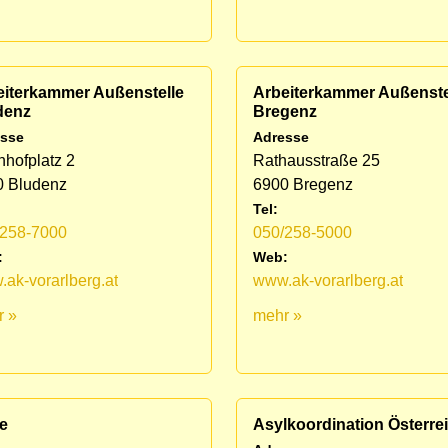
eiterkammer Außenstelle
Arbeiterkammer Außenste
denz
Bregenz
sse
Adresse
hofplatz 2
Rathausstraße 25
0 Bludenz
6900 Bregenz
Tel:
/258-7000
050/258-5000
:
Web:
ak-vorarlberg.at
www.ak-vorarlberg.at
r »
mehr »
e
Asylkoordination Österre