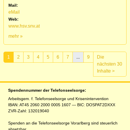
Mail:
eMail
Web:
www.hsv.snv.at
mehr »
1
2
3
4
5
6
7
...
9
Die
nächsten 30
(aktuell)
Inhalte
>
Spendennummer der Telefonseelsorge:
Arbeitsgem. f. Telefonseelsorge und Krisenintervention
IBAN: AT45 2060 2000 0005 1607 — BIC: DOSPAT2DXXX
ZVR-Zahl: 132019040
Spenden an die Telefonseelsorge Vorarlberg sind steuerlich
absetzbar