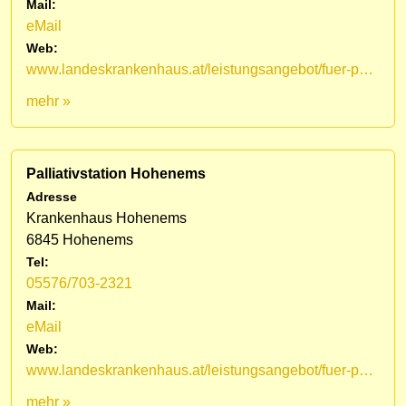
Mail:
eMail
Web:
www.landeskrankenhaus.at/leistungsangebot/fuer-patienten/medizinische-fachbereiche/lkh-hohenems/palliativstation/mobiles-palliativteam-vorarlberg
mehr »
Palliativstation Hohenems
Adresse
Krankenhaus Hohenems
6845 Hohenems
Tel:
05576/703-2321
Mail:
eMail
Web:
www.landeskrankenhaus.at/leistungsangebot/fuer-patienten/medizinische-fachbereiche/lkh-hohenems/palliativstation
mehr »