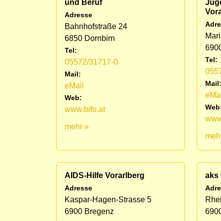
und Beruf
Jug
Vora
Adresse
Adre
Bahnhofstraße 24
Mari
6850 Dornbirn
690
Tel:
Tel:
05572/31717-0
055
Mail:
Mail
eMail
eMai
Web:
Web
www.bifo.at
www.
mehr »
meh
AIDS-Hilfe Vorarlberg
aks
Adresse
Adre
Kaspar-Hagen-Strasse 5
Rhei
6900 Bregenz
690