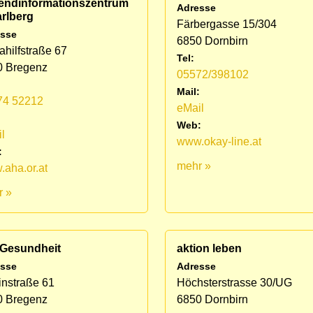
endinformationszentrum
Adresse
rlberg
Färbergasse 15/304
sse
6850 Dornbirn
ahilfstraße 67
Tel:
0 Bregenz
05572/398102
Mail:
74 52212
eMail
:
Web:
l
www.okay-line.at
:
mehr »
aha.or.at
r »
 Gesundheit
aktion leben
sse
Adresse
nstraße 61
Höchsterstrasse 30/UG
0 Bregenz
6850 Dornbirn