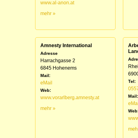
www.al-anon.at
mehr »
Amnesty International
Arbe
Lan
Adresse
Adre
Harrachgasse 2
Rhei
6845 Hohenems
690
Mail:
Tel:
eMail
055
Web:
Mail
www.vorarlberg.amnesty.at
eMai
mehr »
Web
www
meh