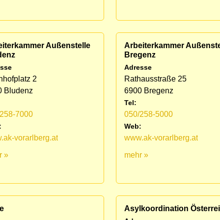
eiterkammer Außenstelle
Arbeiterkammer Außenste
denz
Bregenz
sse
Adresse
hofplatz 2
Rathausstraße 25
0 Bludenz
6900 Bregenz
Tel:
/258-7000
050/258-5000
:
Web:
ak-vorarlberg.at
www.ak-vorarlberg.at
r »
mehr »
e
Asylkoordination Österre