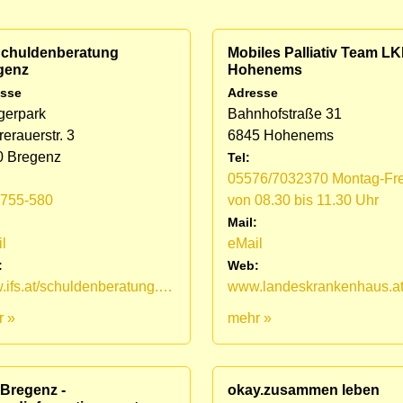
 Schuldenberatung
Mobiles Palliativ Team L
genz
Hohenems
sse
Adresse
gerpark
Bahnhofstraße 31
erauerstr. 3
6845 Hohenems
0 Bregenz
Tel:
05576/7032370 Montag-Fre
1755-580
von 08.30 bis 11.30 Uhr
:
Mail:
l
eMail
:
Web:
www.ifs.at/schuldenberatung.html
r »
mehr »
 Bregenz -
okay.zusammen leben