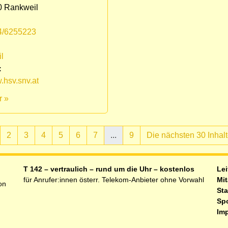
0 Rankweil
4/6255223
:
l
:
hsv.snv.at
r »
2
3
4
5
6
7
...
9
Die nächsten 30 Inhal
ell)
T 142 – vertraulich – rund um die Uhr – kostenlos
Lei
für Anrufer:innen österr. Telekom-Anbieter ohne Vorwahl
Mit
on
Sta
Sp
Im