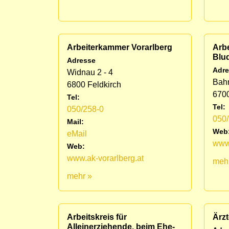
Arbeiterkammer Vorarlberg
Arb
Blu
Adresse
Adre
Widnau 2 - 4
Bahn
6800 Feldkirch
670
Tel:
Tel:
050/258-0
050
Mail:
Web
eMail
www.
Web:
www.ak-vorarlberg.at
meh
mehr »
Arbeitskreis für
Ärzt
Alleinerziehende, beim Ehe-