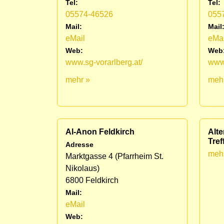
Tel:
Tel:
05574-46526
055
Mail:
Mail
eMail
eMai
Web:
Web
www.sg-vorarlberg.at/
www.
mehr »
meh
Al-Anon Feldkirch
Alte
Tref
Adresse
meh
Marktgasse 4 (Pfarrheim St.
Nikolaus)
6800 Feldkirch
Mail:
eMail
Web: