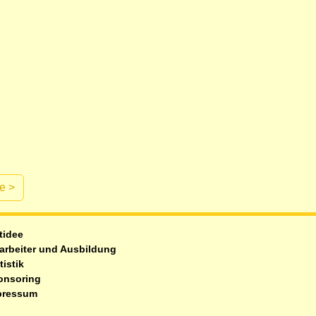
te
>
tidee
arbeiter und Ausbildung
tistik
onsoring
pressum