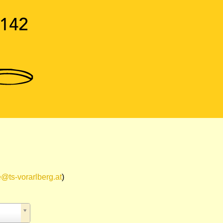
e@ts-vorarlberg.at
)