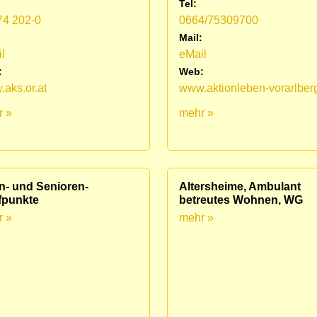
Tel:
74 202-0
0664/75309700
:
Mail:
l
eMail
:
Web:
aks.or.at
www.aktionleben-vorarlberg
r »
mehr »
n- und Senioren-
Altersheime, Ambulant
fpunkte
betreutes Wohnen, WG
r »
mehr »