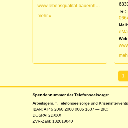
683
www.lebensqualität-bauernhof.at
Tel:
mehr »
066
Mail
eMai
Web
www.
meh
1
(aktu
Spendennummer der Telefonseelsorge:
Arbeitsgem. f. Telefonseelsorge und Kriseninterventi
IBAN: AT45 2060 2000 0005 1607 — BIC:
DOSPAT2DXXX
ZVR-Zahl: 132019040