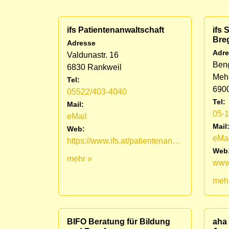
ifs Patientenanwaltschaft
ifs
Bre
Adresse
Adre
Valdunastr. 16
Ben
6830 Rankweil
Mehr
Tel:
690
05522/403-4040
Tel:
Mail:
05-
eMail
Mail
Web:
eMai
https://www.ifs.at/patientenanwaltschaft.html
Web
mehr »
meh
BIFO Beratung für Bildung
aha