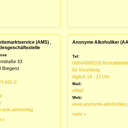
itsmarktservice (AMS) ,
Anonyme Alkoholiker (AA
desgeschäftsstelle
sse
Tel:
nstraße 33
0664/4888200 Kontakttelef
0 Bregenz
für Vorarlberg
täglich 19 - 22 Uhr
74 691-0
Mail:
:
eMail
l
Web:
:
www.anonyme-alkoholiker.
.ams.at/neu/vbg
mehr »
r »