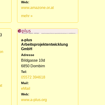
Web:
www.amazone.or.at
mehr »
)
a-plus
Arbeitsprojektentwicklung
GmbH
on
Adresse
Bildgasse 10d
6850 Dornbirn
Tel:
05572 394618
Mail:
at
eMail
Web:
www.a-plus.org