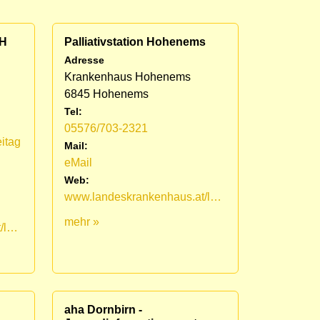
KH
Palliativstation Hohenems
Adresse
Krankenhaus Hohenems
6845 Hohenems
Tel:
05576/703-2321
itag
Mail:
eMail
Web:
www.landeskrankenhaus.at/leistungsangebot/fuer-patienten/medizinische-fachbereiche/lkh-hohenems/palliativstation
mehr »
www.landeskrankenhaus.at/leistungsangebot/fuer-patienten/medizinische-fachbereiche/lkh-hohenems/palliativstation/mobiles-palliativteam-vorarlberg
aha Dornbirn -