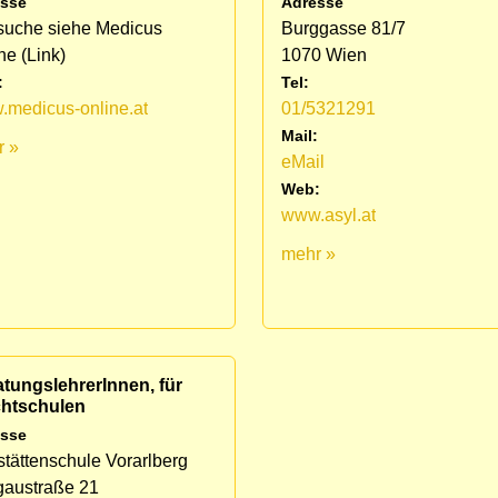
sse
Adresse
suche siehe Medicus
Burggasse 81/7
ne (Link)
1070 Wien
:
Tel:
medicus-online.at
01/5321291
Mail:
r »
eMail
Web:
www.asyl.at
mehr »
tungslehrerInnen, für
chtschulen
sse
stättenschule Vorarlberg
gaustraße 21