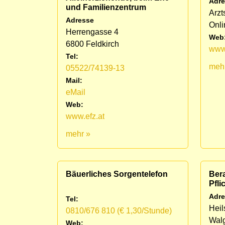
Adre
und Familienzentrum
Arzt
Adresse
Onli
Herrengasse 4
Web
6800 Feldkirch
www.
Tel:
meh
05522/74139-13
Mail:
eMail
Web:
www.efz.at
mehr »
Bäuerliches Sorgentelefon
Bera
Pfli
Adre
Tel:
Heil
0810/676 810 (€ 1,30/Stunde)
Wal
Web: