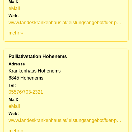
Mail:
eMail
Web:
www.landeskrankenhaus.at/leistungsangebot/fuer-patienten/medizinische-fachbereiche/lkh-hohenems/palliativstation/mobiles-palliativteam-vorarlberg
mehr »
Palliativstation Hohenems
Adresse
Krankenhaus Hohenems
6845 Hohenems
Tel:
05576/703-2321
Mail:
eMail
Web:
www.landeskrankenhaus.at/leistungsangebot/fuer-patienten/medizinische-fachbereiche/lkh-hohenems/palliativstation
mehr »