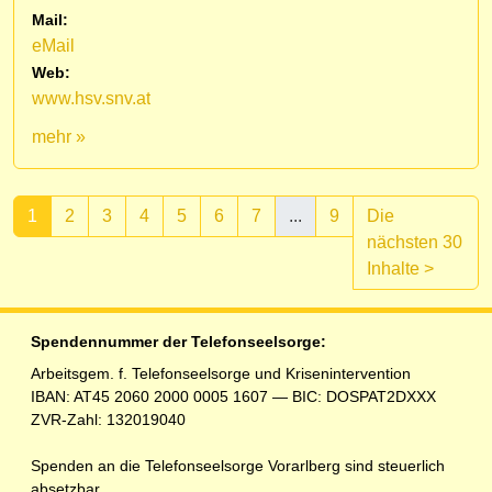
Mail:
eMail
Web:
www.hsv.snv.at
mehr »
1
2
3
4
5
6
7
...
9
Die
nächsten 30
(aktuell)
Inhalte
>
Spendennummer der Telefonseelsorge:
Arbeitsgem. f. Telefonseelsorge und Krisenintervention
IBAN: AT45 2060 2000 0005 1607 — BIC: DOSPAT2DXXX
ZVR-Zahl: 132019040
Spenden an die Telefonseelsorge Vorarlberg sind steuerlich
absetzbar