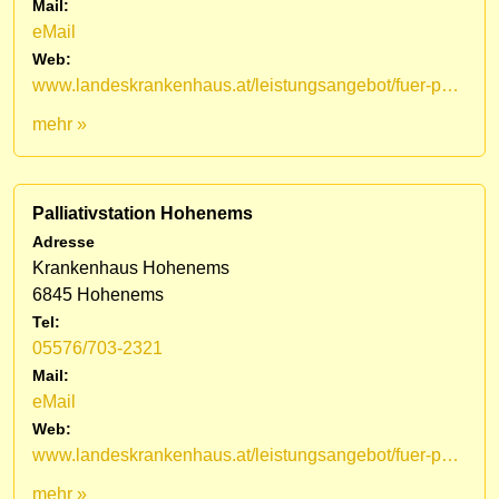
Mail:
eMail
Web:
www.landeskrankenhaus.at/leistungsangebot/fuer-patienten/medizinische-fachbereiche/lkh-hohenems/palliativstation/mobiles-palliativteam-vorarlberg
mehr »
Palliativstation Hohenems
Adresse
Krankenhaus Hohenems
6845 Hohenems
Tel:
05576/703-2321
Mail:
eMail
Web:
www.landeskrankenhaus.at/leistungsangebot/fuer-patienten/medizinische-fachbereiche/lkh-hohenems/palliativstation
mehr »