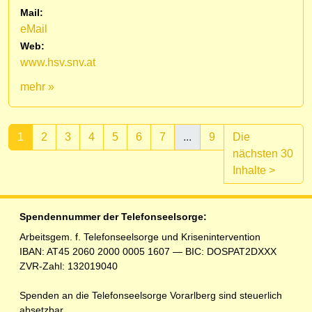
Mail:
eMail
Web:
www.hsv.snv.at
mehr »
1
2
3
4
5
6
7
...
9
Die
nächsten 30
(aktuell)
Inhalte
>
Spendennummer der Telefonseelsorge:
Arbeitsgem. f. Telefonseelsorge und Krisenintervention
IBAN: AT45 2060 2000 0005 1607 — BIC: DOSPAT2DXXX
ZVR-Zahl: 132019040
Spenden an die Telefonseelsorge Vorarlberg sind steuerlich
absetzbar