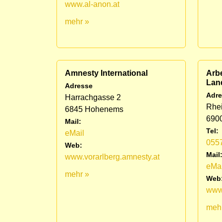
www.al-anon.at
mehr »
Amnesty International
Arbe
Lan
Adresse
Adre
Harrachgasse 2
Rhei
6845 Hohenems
690
Mail:
Tel:
eMail
055
Web:
Mail
www.vorarlberg.amnesty.at
eMai
mehr »
Web
www
meh