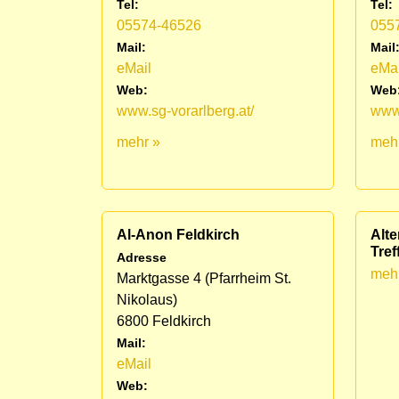
Tel:
Tel:
05574-46526
055
Mail:
Mail
eMail
eMai
Web:
Web
www.sg-vorarlberg.at/
www.
mehr »
meh
Al-Anon Feldkirch
Alte
Tref
Adresse
meh
Marktgasse 4 (Pfarrheim St.
Nikolaus)
6800 Feldkirch
Mail:
eMail
Web: