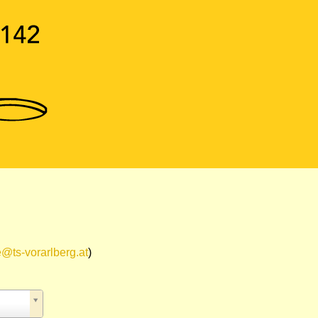
e@ts-vorarlberg.at
)