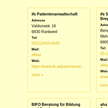
ifs Patientenanwaltschaft
ifs
Bre
Adresse
Adre
Valdunastr. 16
Ben
6830 Rankweil
Mehr
Tel:
690
05522/403-4040
Tel:
Mail:
05-
eMail
Mail
Web:
eMai
https://www.ifs.at/patientenanwaltschaft.html
Web
mehr »
meh
BIFO Beratung für Bildung
aha