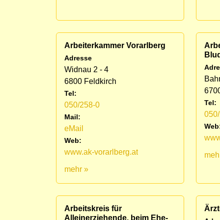
Arbeiterkammer Vorarlberg
Arb
Blu
Adresse
Adre
Widnau 2 - 4
Bahn
6800 Feldkirch
670
Tel:
Tel:
050/258-0
050
Mail:
Web
eMail
www.
Web:
www.ak-vorarlberg.at
meh
mehr »
Arbeitskreis für
Ärzt
Alleinerziehende, beim Ehe-