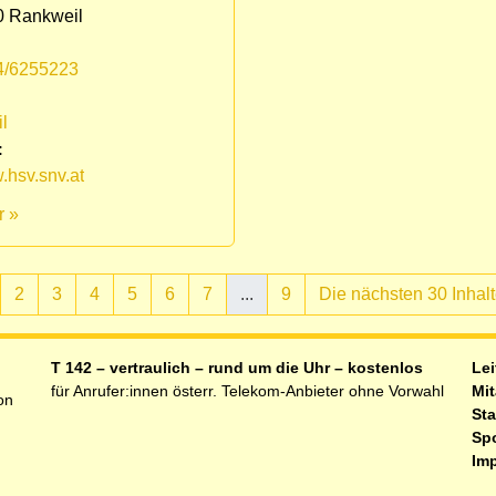
0 Rankweil
4/6255223
:
l
:
hsv.snv.at
r »
2
3
4
5
6
7
...
9
Die nächsten 30 Inhal
ell)
T 142 – vertraulich – rund um die Uhr – kostenlos
Lei
für Anrufer:innen österr. Telekom-Anbieter ohne Vorwahl
Mit
on
Sta
Sp
Im