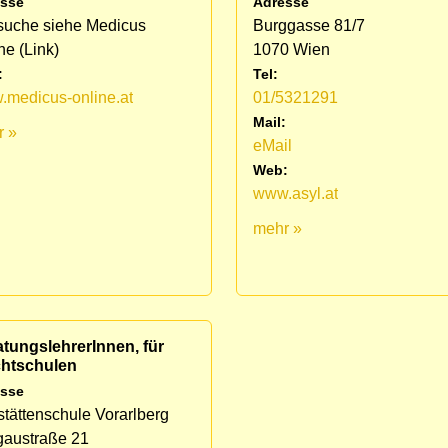
sse
Adresse
suche siehe Medicus
Burggasse 81/7
ne (Link)
1070 Wien
:
Tel:
medicus-online.at
01/5321291
Mail:
r »
eMail
Web:
www.asyl.at
mehr »
tungslehrerInnen, für
chtschulen
sse
stättenschule Vorarlberg
gaustraße 21