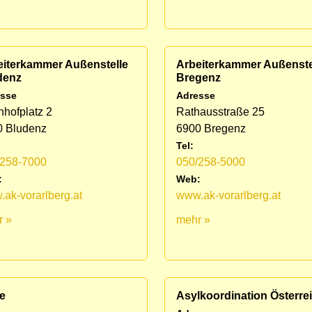
eiterkammer Außenstelle
Arbeiterkammer Außenste
denz
Bregenz
sse
Adresse
hofplatz 2
Rathausstraße 25
0 Bludenz
6900 Bregenz
Tel:
/258-7000
050/258-5000
:
Web:
ak-vorarlberg.at
www.ak-vorarlberg.at
r »
mehr »
e
Asylkoordination Österre