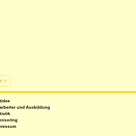
te
>
tidee
arbeiter und Ausbildung
tistik
onsoring
pressum