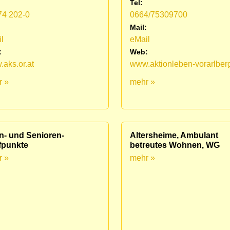
Tel:
74 202-0
0664/75309700
:
Mail:
l
eMail
:
Web:
aks.or.at
www.aktionleben-vorarlberg
r »
mehr »
n- und Senioren-
Altersheime, Ambulant
fpunkte
betreutes Wohnen, WG
r »
mehr »