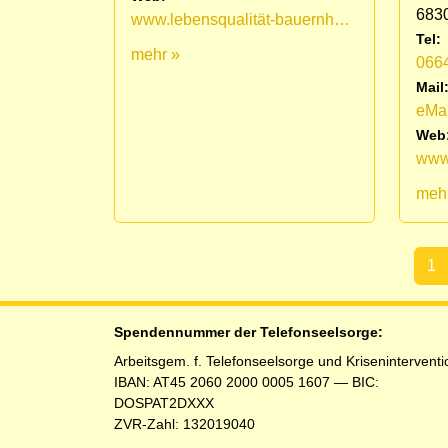
683
www.lebensqualität-bauernhof.at
Tel:
mehr »
066
Mail
eMai
Web
www.
meh
1
(aktu
Spendennummer der Telefonseelsorge:
Arbeitsgem. f. Telefonseelsorge und Kriseninterventi
IBAN: AT45 2060 2000 0005 1607 — BIC:
DOSPAT2DXXX
ZVR-Zahl: 132019040