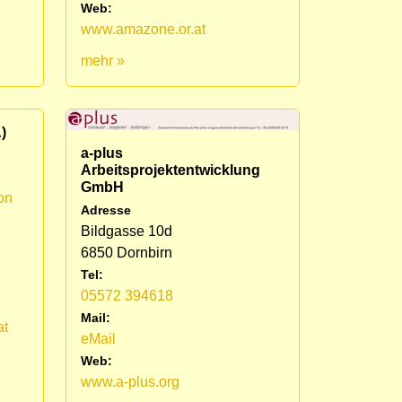
Web:
www.amazone.or.at
mehr »
)
a-plus
Arbeitsprojektentwicklung
GmbH
on
Adresse
Bildgasse 10d
6850 Dornbirn
Tel:
05572 394618
Mail:
at
eMail
Web:
www.a-plus.org