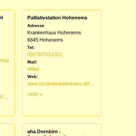
KH
Palliativstation Hohenems
Adresse
Krankenhaus Hohenems
6845 Hohenems
Tel:
05576/703-2321
itag
Mail:
eMail
Web:
www.landeskrankenhaus.at/leistungsangebot/fuer-patienten/medizinische-fachbereiche/lkh-hohenems/palliativstation
mehr »
www.landeskrankenhaus.at/leistungsangebot/fuer-patienten/medizinische-fachbereiche/lkh-hohenems/palliativstation/mobiles-palliativteam-vorarlberg
aha Dornbirn -