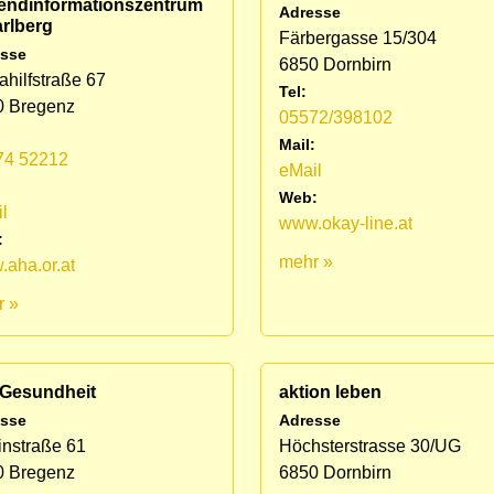
endinformationszentrum
Adresse
rlberg
Färbergasse 15/304
sse
6850 Dornbirn
ahilfstraße 67
Tel:
0 Bregenz
05572/398102
Mail:
74 52212
eMail
:
Web:
l
www.okay-line.at
:
mehr »
aha.or.at
r »
 Gesundheit
aktion leben
sse
Adresse
nstraße 61
Höchsterstrasse 30/UG
0 Bregenz
6850 Dornbirn