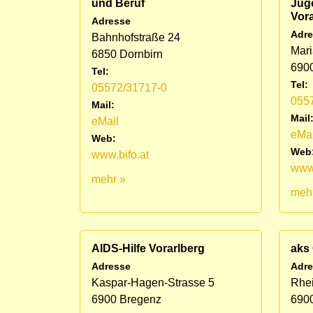
und Beruf
Jug
Vora
Adresse
Adre
Bahnhofstraße 24
Mari
6850 Dornbirn
690
Tel:
Tel:
05572/31717-0
055
Mail:
Mail
eMail
eMai
Web:
Web
www.bifo.at
www.
mehr »
meh
AIDS-Hilfe Vorarlberg
aks
Adresse
Adre
Kaspar-Hagen-Strasse 5
Rhei
6900 Bregenz
690