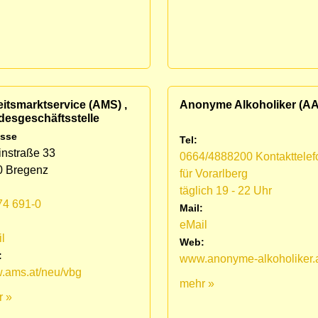
itsmarktservice (AMS) ,
Anonyme Alkoholiker (AA
desgeschäftsstelle
sse
Tel:
nstraße 33
0664/4888200 Kontakttelef
0 Bregenz
für Vorarlberg
täglich 19 - 22 Uhr
74 691-0
Mail:
:
eMail
l
Web:
:
www.anonyme-alkoholiker.
.ams.at/neu/vbg
mehr »
r »