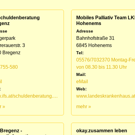
 Schuldenberatung
Mobiles Palliativ Team L
genz
Hohenems
sse
Adresse
gerpark
Bahnhofstraße 31
erauerstr. 3
6845 Hohenems
0 Bregenz
Tel:
05576/7032370 Montag-Fre
1755-580
von 08.30 bis 11.30 Uhr
:
Mail:
l
eMail
:
Web:
www.ifs.at/schuldenberatung.html
r »
mehr »
 Bregenz -
okay.zusammen leben