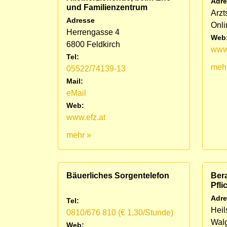
Adre
und Familienzentrum
Arzt
Adresse
Onli
Herrengasse 4
Web
6800 Feldkirch
www.
Tel:
meh
05522/74139-13
Mail:
eMail
Web:
www.efz.at
mehr »
Bäuerliches Sorgentelefon
Bera
Pfli
Adre
Tel:
Heil
0810/676 810 (€ 1,30/Stunde)
Wal
Web: