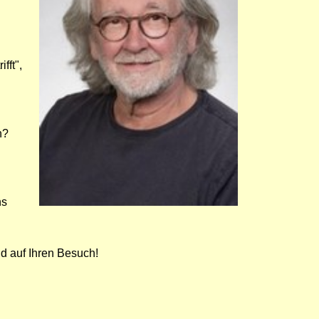
fft",
n?
ns
d auf Ihren Besuch!