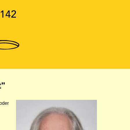
t"
 oder