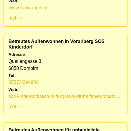
Web:
www.schwanger.li/
mehr »
Betreutes Außenwohnen in Vorarlberg SOS
Kinderdorf
Adresse
Quellengasse 3
6850 Dornbirn
Tel:
05572/394934
Web:
sos-kinderdorf.at/so-hilft-sos/wo-wir-helfen/europa/oesterreich/vorarlberg
mehr »
Betreutes Außenwohnen für unbegleitete