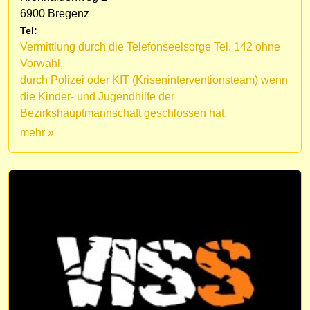
6900 Bregenz
Tel:
Vermittlung durch die Telefonseelsorge Tel. 142 ohne
Vorwahl,
durch Polizei oder KIT (Kriseninterventionsteam) wenn
die Kinder- und Jugendhilfe der
Bezirkshauptmannschaft geschlossen hat.
mehr »