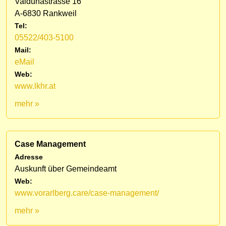
Valdunastrasse 16
A-6830 Rankweil
Tel:
05522/403-5100
Mail:
eMail
Web:
www.lkhr.at
mehr »
Case Management
Adresse
Auskunft über Gemeindeamt
Web:
www.vorarlberg.care/case-management/
mehr »