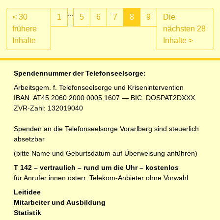
...
<
30
1
5
6
7
8
9
Die
frühere
nächsten 28
(aktuell)
Inhalte
Inhalte
>
Spendennummer der Telefonseelsorge:
Arbeitsgem. f. Telefonseelsorge und Krisenintervention
IBAN: AT45 2060 2000 0005 1607 — BIC: DOSPAT2DXXX
ZVR-Zahl: 132019040
Spenden an die Telefonseelsorge Vorarlberg sind steuerlich
absetzbar
(bitte Name und Geburtsdatum auf Überweisung anführen)
T 142 – vertraulich – rund um die Uhr – kostenlos
für Anrufer:innen österr. Telekom-Anbieter ohne Vorwahl
Leitidee
Mitarbeiter und Ausbildung
Statistik