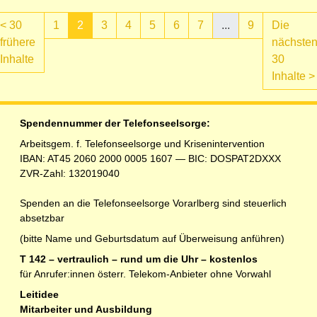
<
30
1
2
3
4
5
6
7
...
9
Die
frühere
nächste
(aktuell)
Inhalte
30
Inhalte
>
Spendennummer der Telefonseelsorge:
Arbeitsgem. f. Telefonseelsorge und Krisenintervention
IBAN: AT45 2060 2000 0005 1607 — BIC: DOSPAT2DXXX
ZVR-Zahl: 132019040
Spenden an die Telefonseelsorge Vorarlberg sind steuerlich
absetzbar
(bitte Name und Geburtsdatum auf Überweisung anführen)
T 142 – vertraulich – rund um die Uhr – kostenlos
für Anrufer:innen österr. Telekom-Anbieter ohne Vorwahl
Leitidee
Mitarbeiter und Ausbildung