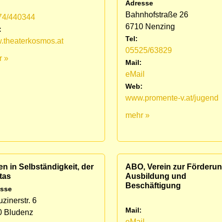
Adresse
Bahnhofstraße 26
74/440344
6710 Nenzing
:
Tel:
theaterkosmos.at
05525/63829
r »
Mail:
eMail
Web:
www.promente-v.at/jugend
mehr »
n in Selbständigkeit, der
ABO, Verein zur Förderun
tas
Ausbildung und
Beschäftigung
sse
zinerstr. 6
Mail:
0 Bludenz
eMail