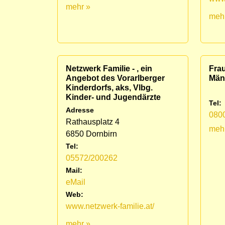
mehr »
meh
Netzwerk Familie - , ein
Fra
Angebot des Vorarlberger
Män
Kinderdorfs, aks, Vlbg.
Kinder- und Jugendärzte
Tel:
Adresse
080
Rathausplatz 4
meh
6850 Dornbirn
Tel:
05572/200262
Mail:
eMail
Web:
www.netzwerk-familie.at/
mehr »