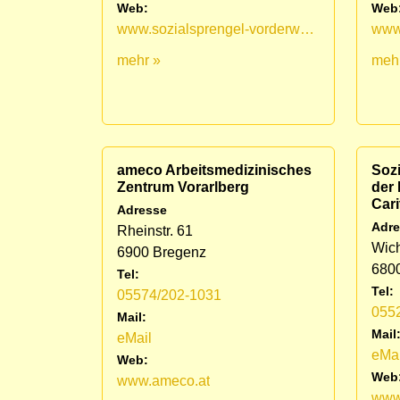
Web:
Web
www.sozialsprengel-vorderwald.at/sozialsprengel-vorderwald.html
mehr »
meh
ameco Arbeitsmedizinisches
Sozi
Zentrum Vorarlberg
der
Cari
Adresse
Adre
Rheinstr. 61
Wic
6900 Bregenz
6800
Tel:
Tel:
05574/202-1031
055
Mail:
Mail
eMail
eMai
Web:
Web
www.ameco.at