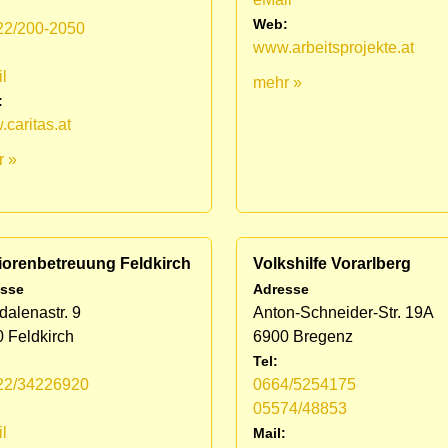
Web:
22/200-2050
www.arbeitsprojekte.at
:
l
mehr »
:
caritas.at
r »
iorenbetreuung Feldkirch
Volkshilfe Vorarlberg
sse
Adresse
alenastr. 9
Anton-Schneider-Str. 19A
 Feldkirch
6900 Bregenz
Tel:
22/34226920
0664/5254175
05574/48853
:
l
Mail: