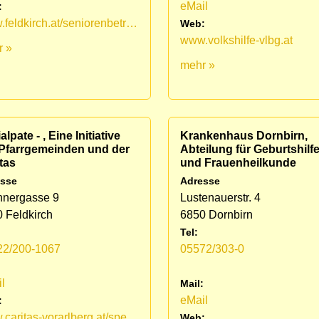
eMail
:
www.feldkirch.at/seniorenbetreuung/
Web:
www.volkshilfe-vlbg.at
r »
mehr »
alpate - , Eine Initiative
Krankenhaus Dornbirn,
 Pfarrgemeinden und der
Abteilung für Geburtshilfe
tas
und Frauenheilkunde
sse
Adresse
hnergasse 9
Lustenauerstr. 4
 Feldkirch
6850 Dornbirn
Tel:
22/200-1067
05572/303-0
:
l
Mail:
eMail
:
www.caritas-vorarlberg.at/spenden-helfen/not-in-vorarlberg/sozialpaten
Web: