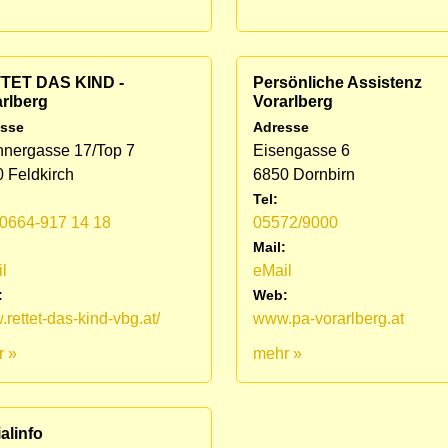
TET DAS KIND -
Persönliche Assistenz
rlberg
Vorarlberg
sse
Adresse
nergasse 17/Top 7
Eisengasse 6
 Feldkirch
6850 Dornbirn
Tel:
0664-917 14 18
05572/9000
:
Mail:
l
eMail
:
Web:
rettet-das-kind-vbg.at/
www.pa-vorarlberg.at
r »
mehr »
alinfo