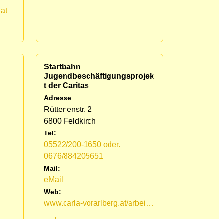
.at
Startbahn
Jugendbeschäftigungsprojek
t der Caritas
Adresse
Rüttenenstr. 2
6800 Feldkirch
Tel:
05522/200-1650 oder.
0676/884205651
Mail:
eMail
Web:
www.carla-vorarlberg.at/arbeit-qualifizierung/fuer-jugendliche-startbahn