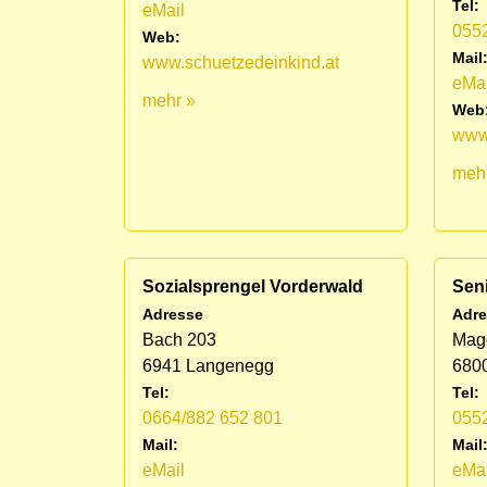
Tel:
eMail
055
Web:
Mail
www.schuetzedeinkind.at
eMai
mehr »
Web
www.
meh
Sozialsprengel Vorderwald
Sen
Adresse
Adre
Bach 203
Magd
6941 Langenegg
6800
Tel:
Tel:
0664/882 652 801
055
Mail:
Mail
eMail
eMai