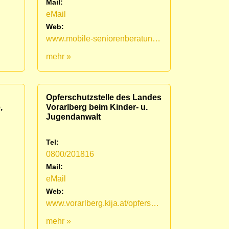
Mail:
eMail
Web:
www.mobile-seniorenberatung.at
mehr »
Opferschutzstelle des Landes
,
Vorarlberg beim Kinder- u.
Jugendanwalt
Tel:
0800/201816
Mail:
eMail
Web:
www.vorarlberg.kija.at/opferschutz/
mehr »