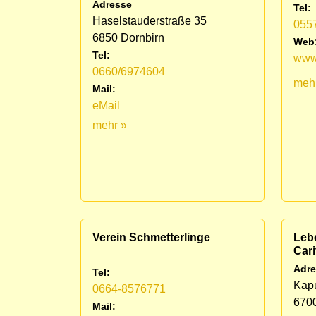
Adresse
Tel:
Haselstauderstraße 35
055
6850 Dornbirn
Web
Tel:
www.
0660/6974604
meh
Mail:
eMail
mehr »
Verein Schmetterlinge
Lebe
Cari
Adre
Tel:
Kapu
0664-8576771
670
Mail: