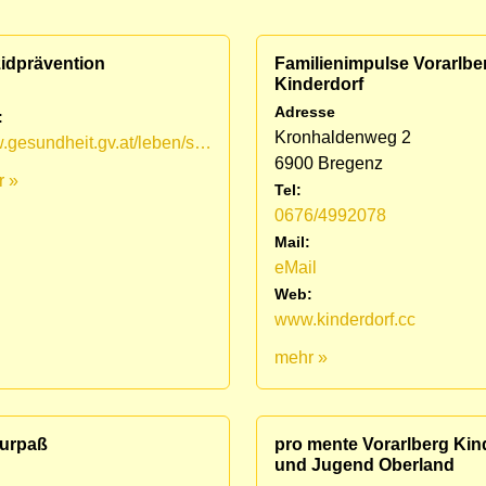
zidprävention
Familienimpulse Vorarlbe
Kinderdorf
Adresse
:
Kronhaldenweg 2
www.gesundheit.gv.at/leben/suizidpraevention/betroffene/krisentelefonnummern
6900 Bregenz
r »
Tel:
0676/4992078
Mail:
eMail
Web:
www.kinderdorf.cc
mehr »
turpaß
pro mente Vorarlberg Kin
und Jugend Oberland