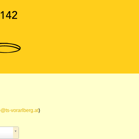
e@ts-vorarlberg.at
)