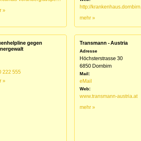
http://krankenhaus.dornbirn
r »
mehr »
uenhelpline gegen
Transmann - Austria
nergewalt
Adresse
Höchsterstrasse 30
6850 Dornbirn
0 222 555
Mail:
r »
eMail
Web:
www.transmann-austria.at
mehr »