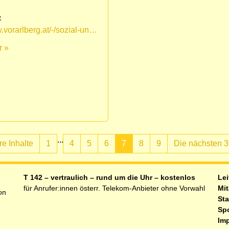
:
www.vorarlberg.at/-/sozial-und-gesundheitsinformation-vorarlberg
r »
...
re Inhalte
1
4
5
6
7
8
9
Die nächsten 3
(aktuell)
T 142 – vertraulich – rund um die Uhr – kostenlos
Lei
für Anrufer:innen österr. Telekom-Anbieter ohne Vorwahl
Mit
on
Sta
Sp
Im