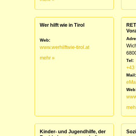
Wer hilft wie in Tirol
RET
Vora
Adre
Web:
Wich
www.werhilftwie-tirol.at
6800
mehr »
Tel:
+43 
Mail
eMai
Web
www.
meh
Kinder- und Jugendhilfe, der
Sozi