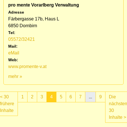
pro mente Vorarlberg Verwaltung
Adresse
Färbergasse 17b, Haus L
6850 Dornbirn
Tel:
05572/32421
Mail:
eMail
Web:
www.promente-v.at
mehr »
<
30
1
2
3
4
5
6
7
...
9
Die
frühere
nächste
(aktuell)
Inhalte
30
Inhalte
>